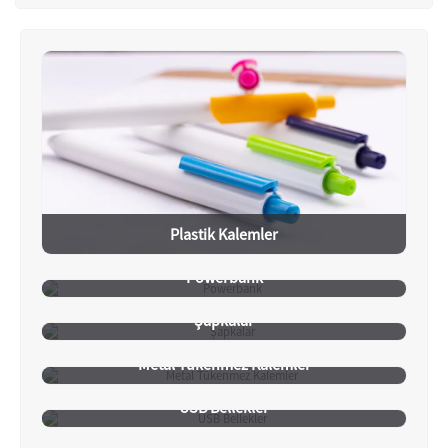
Plastik Kalemler
Powerbank
Şapkalar
Metal Tükenmez Kalemler
USB Bellekler