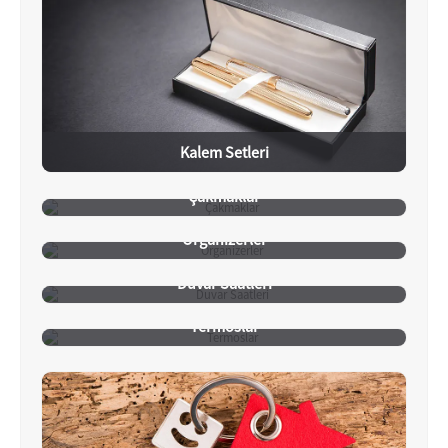
Kalem Setleri
Çakmaklar
Organizerler
Duvar Saatleri
Termoslar