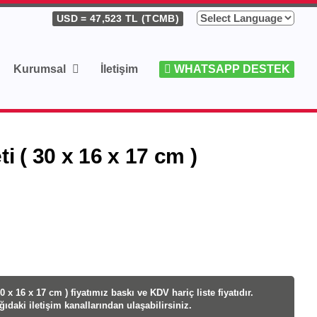
USD
= 47,523 TL (TCMB)
Kurumsal
İletişim
WHATSAPP DESTEK
 ( 30 x 16 x 17 cm )
x 16 x 17 cm ) fiyatı
mız baskı ve KDV hariç liste fiyatıdır.
ağıdaki iletişim kanallarından ulaşabilirsiniz.