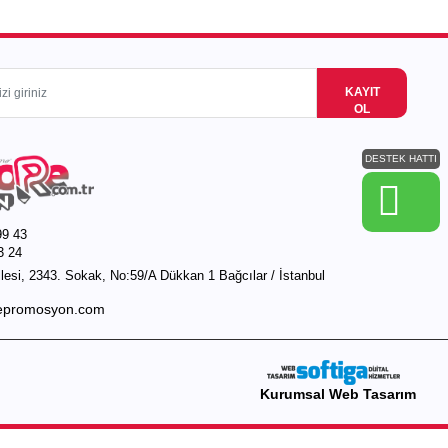
KAYIT
OL
DESTEK HATTI
99 43
3 24
esi, 2343. Sokak, No:59/A Dükkan 1 Bağcılar / İstanbul
epromosyon.com
Kurumsal Web Tasarım