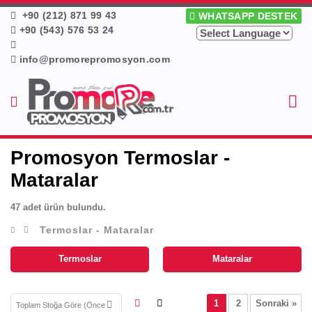
+90 (212) 871 99 43
WHATSAPP DESTEK
+90 (543) 576 53 24
info@promorepromosyon.com
Promosyon Termoslar -
Mataralar
47 adet ürün bulundu.
Termoslar - Mataralar
Termoslar
Mataralar
1
2
Sonraki »