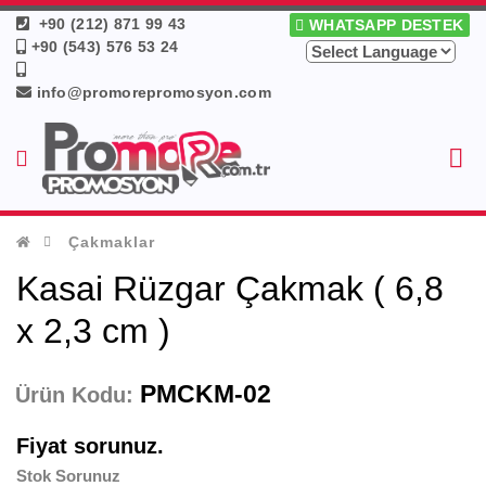
+90 (212) 871 99 43
WHATSAPP DESTEK
+90 (543) 576 53 24
info@promorepromosyon.com
Çakmaklar
Kasai Rüzgar Çakmak ( 6,8
x 2,3 cm )
PMCKM-02
Ürün Kodu:
Fiyat sorunuz.
Stok Sorunuz