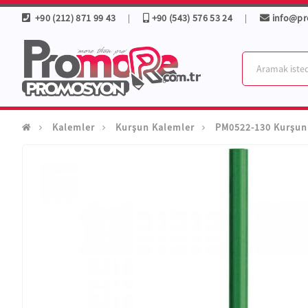
+90 (212) 871 99 43
+90 (543) 576 53 24
info@p
|
|
Kalemler
Kurşun Kalemler
PM0522-130 Kurşun