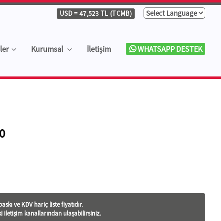
USD
= 47,523 TL (TCMB)
ler
Kurumsal
İletişim
WHATSAPP DESTEK
0
askı ve KDV hariç liste fiyatıdır.
ki iletişim kanallarından ulaşabilirsiniz.