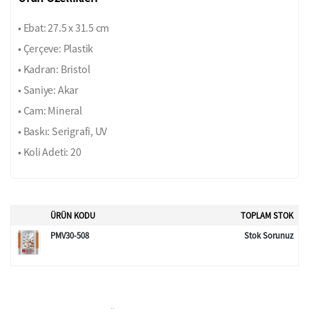
• Ebat: 27.5 x 31.5 cm
• Çerçeve: Plastik
• Kadran: Bristol
• Saniye: Akar
• Cam: Mineral
• Baskı: Serigrafi, UV
• Koli Adeti: 20
ÜRÜN KODU
TOPLAM STOK
PMV30-508
Stok Sorunuz