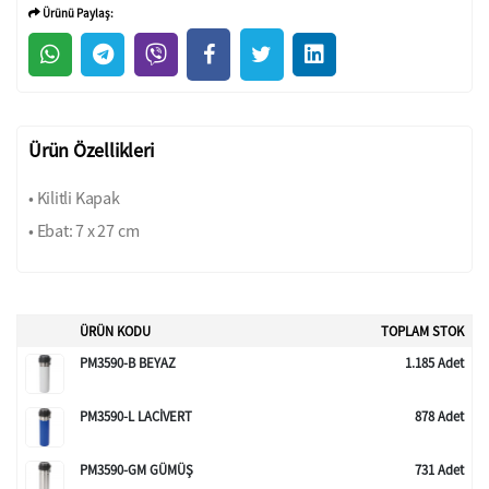
Ürünü Paylaş:
Ürün Özellikleri
• Kilitli Kapak
• Ebat: 7 x 27 cm
ÜRÜN KODU
TOPLAM STOK
PM3590-B BEYAZ
1.185 Adet
PM3590-L LACİVERT
878 Adet
PM3590-GM GÜMÜŞ
731 Adet