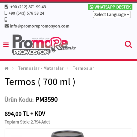
+90 (212) 871 99 43
WHATSAPP DESTEK
+90 (543) 576 53 24
info@promorepromosyon.com
Termoslar - Mataralar
Termoslar
Termos ( 700 ml )
PM3590
Ürün Kodu:
894,00 TL + KDV
Toplam Stok: 2.794 Adet