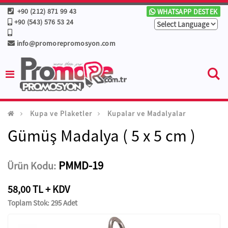
+90 (212) 871 99 43
WHATSAPP DESTEK
+90 (543) 576 53 24
info@promorepromosyon.com
Kupa ve Plaketler
Kupalar ve Madalyalar
Gümüş Madalya ( 5 x 5 cm )
PMMD-19
Ürün Kodu:
58,00 TL + KDV
Toplam Stok: 295 Adet