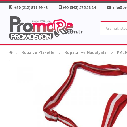
+90 (212) 871 99 43
+90 (543) 576 53 24
info@p
|
|
Kupa ve Plaketler
Kupalar ve Madalyalar
PMEM