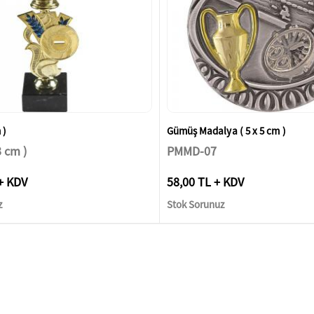
 )
Gümüş Madalya ( 5 x 5 cm )
 cm )
PMMD-07
+ KDV
58,00 TL + KDV
z
Stok Sorunuz