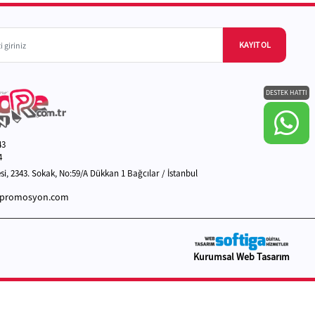
KAYIT OL
DESTEK HATTI
43
4
i, 2343. Sokak, No:59/A Dükkan 1 Bağcılar / İstanbul
epromosyon.com
Kurumsal Web Tasarım