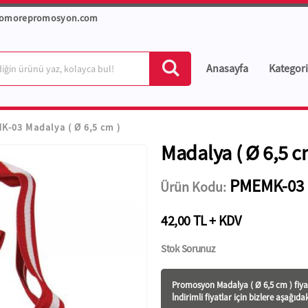
romorepromosyon.com
Anasayfa
Kategori
K-03 Madalya ( Ø 6,5 cm )
Madalya ( Ø 6,5 c
PMEMK-03
Ürün Kodu:
42,00 TL + KDV
Stok Sorunuz
Promosyon Madalya ( Ø 6,5 cm ) fiya
İndirimli fiyatlar için bizlere aşağıda