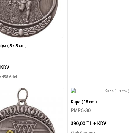
a ( 5 x 5 cm )
 KDV
 458 Adet
Kupa ( 18 cm )
PMPC-30
390,00 TL + KDV
Stok Sorunuz