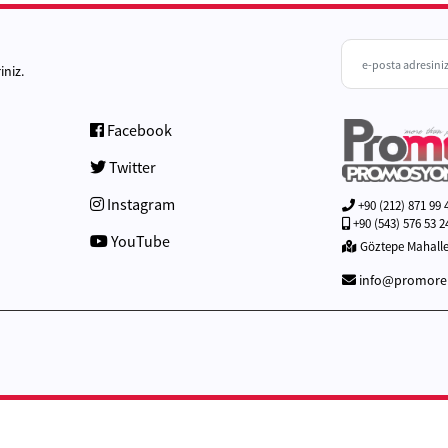
iniz.
Facebook
Twitter
Instagram
+90 (212) 871 99 
+90 (543) 576 53 2
YouTube
Göztepe Mahalles
info@promor