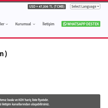
USD
= 47,506 TL (TCMB)
ler
Kurumsal
İletişim
WHATSAPP DESTEK
m )
tı
mız baskı ve KDV hariç liste fiyatıdır.
ki iletişim kanallarından ulaşabilirsiniz.