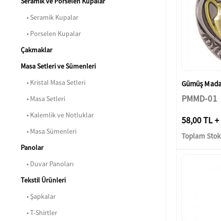
Seramik ve Porselen Kupalar
• Seramik Kupalar
• Porselen Kupalar
Çakmaklar
Masa Setleri ve Sümenleri
• Kristal Masa Setleri
Gümüş Madaly
PMMD-01
• Masa Setleri
• Kalemlik ve Notluklar
58,00 TL +
• Masa Sümenleri
Toplam Stok:
Panolar
• Duvar Panoları
Tekstil Ürünleri
• Şapkalar
• T-Shirtler