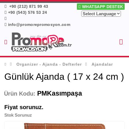
+90 (212) 871 99 43
WHATSAPP DESTEK
+90 (543) 576 53 24
info@promorepromosyon.com
Organizer - Ajanda - Defterler
Ajandalar
Günlük Ajanda ( 17 x 24 cm )
PMKasımpaşa
Ürün Kodu:
Fiyat sorunuz.
Stok Sorunuz