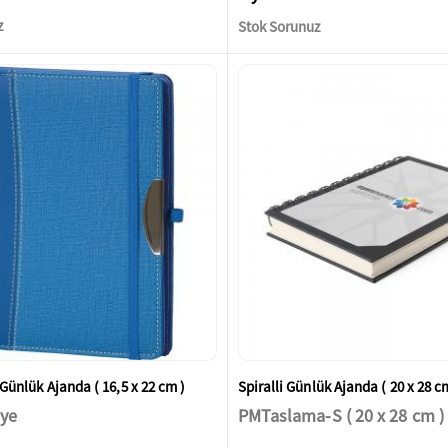
z
Stok Sorunuz
i Günlük Ajanda ( 16,5 x 22 cm )
Spiralli Günlük Ajanda ( 20 x 28 c
ye
PMTaslama-S ( 20 x 28 cm )