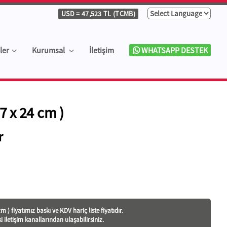
USD
= 47,523 TL (TCMB)
ler
Kurumsal
İletişim
WHATSAPP DESTEK
7 x 24 cm )
r
 ) fiyatı
mız baskı ve KDV hariç liste fiyatıdır.
ki iletişim kanallarından ulaşabilirsiniz.