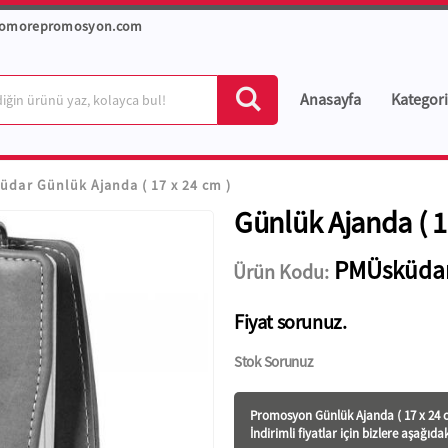
romorepromosyon.com
Anasayfa
Kategori
dar Günlük Ajanda ( 17 x 24 cm )
Günlük Ajanda ( 1
PMÜsküda
Ürün Kodu:
Fiyat sorunuz.
Stok Sorunuz
Promosyon Günlük Ajanda ( 17 x 24 cm
İndirimli fiyatlar için bizlere aşağıda