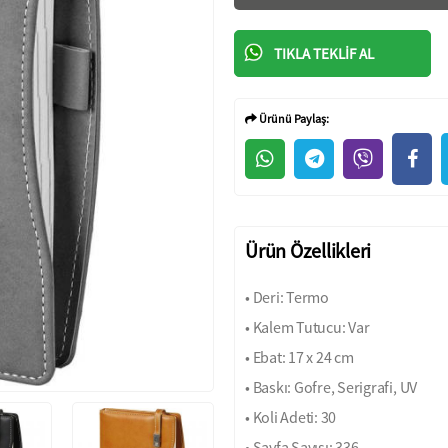
TIKLA TEKLIF AL
Ürünü Paylaş:
Ürün Özellikleri
• Deri: Termo
• Kalem Tutucu: Var
• Ebat: 17 x 24 cm
• Baskı: Gofre, Serigrafi, UV
• Koli Adeti: 30
• Sayfa Sayısı: 336