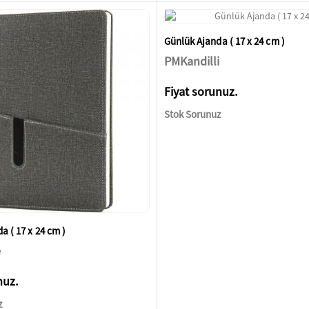
Günlük Ajanda ( 17 x 24 cm )
PMKandilli
Fiyat sorunuz.
Stok Sorunuz
a ( 17 x 24 cm )
e
nuz.
z