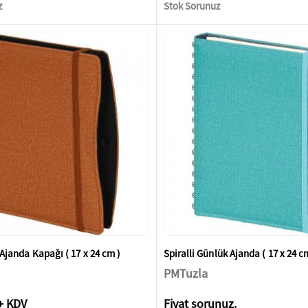
z
Stok Sorunuz
i Ajanda Kapağı ( 17 x 24 cm )
Spiralli Günlük Ajanda ( 17 x 24 c
PMTuzla
+ KDV
Fiyat sorunuz.