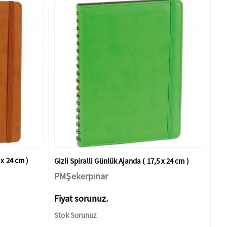
 x 24 cm )
Gizli Spiralli Günlük Ajanda ( 17,5 x 24 cm )
PMŞekerpınar
Fiyat sorunuz.
Stok Sorunuz