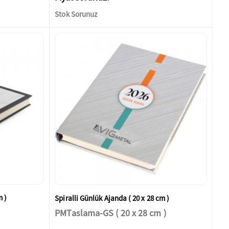
Stok Sorunuz
m )
Spiralli Günlük Ajanda ( 20 x 28 cm )
PMTaslama-GS ( 20 x 28 cm )