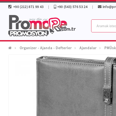
+90 (212) 871 99 43
+90 (543) 576 53 24
info@p
|
|
Organizer - Ajanda - Defterler
Ajandalar
PMÜskü