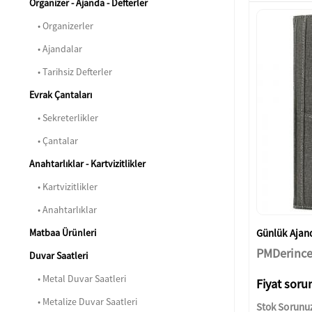
Organizer - Ajanda - Defterler
• Organizerler
• Ajandalar
• Tarihsiz Defterler
Evrak Çantaları
• Sekreterlikler
• Çantalar
Anahtarlıklar - Kartvizitlikler
• Kartvizitlikler
• Anahtarlıklar
Matbaa Ürünleri
Günlük Ajand
PMDerinc
Duvar Saatleri
• Metal Duvar Saatleri
Fiyat soru
• Metalize Duvar Saatleri
Stok Sorunu