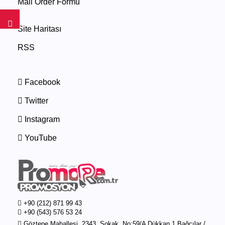
Mail Order Formu
Site Haritası
RSS
Facebook
Twitter
Instagram
YouTube
+90 (212) 871 99 43
+90 (543) 576 53 24
Göztepe Mahallesi, 2343. Sokak, No:59/A Dükkan 1 Bağcılar /