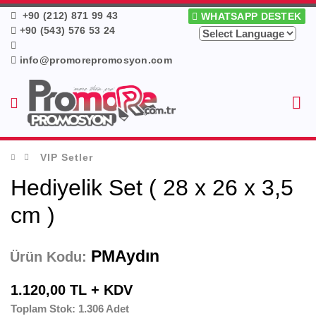
+90 (212) 871 99 43
WHATSAPP DESTEK
+90 (543) 576 53 24
info@promorepromosyon.com
VIP Setler
Hediyelik Set ( 28 x 26 x 3,5
cm )
PMAydın
Ürün Kodu:
1.120,00 TL + KDV
Toplam Stok: 1.306 Adet