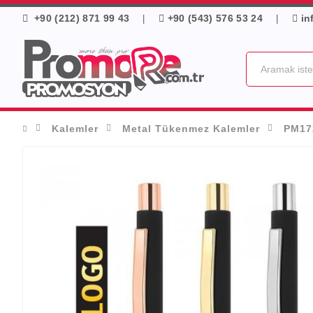
+90 (212) 871 99 43
+90 (543) 576 53 24
in
|
|
Kalemler
Metal Tükenmez Kalemler
PM17