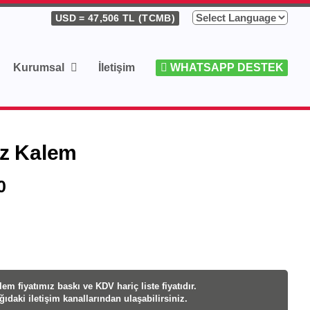
USD
= 47,506 TL (TCMB)
Kurumsal
İletişim
WHATSAPP DESTEK
z Kalem
0
em fiyatı
mız baskı ve KDV hariç liste fiyatıdır.
ağıdaki iletişim kanallarından ulaşabilirsiniz.