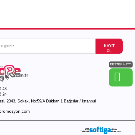
KAYIT
OL
DESTEK HATTI
9 43
3 24
si, 2343. Sokak, No:59/A Dükkan 1 Bağcılar / İstanbul
promosyon.com