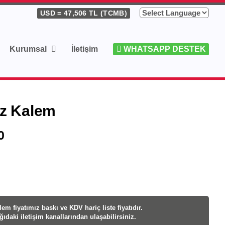
USD
= 47,506 TL (TCMB)
Kurumsal
İletişim
WHATSAPP DESTEK
z Kalem
0
em fiyatı
mız baskı ve KDV hariç liste fiyatıdır.
ağıdaki iletişim kanallarından ulaşabilirsiniz.