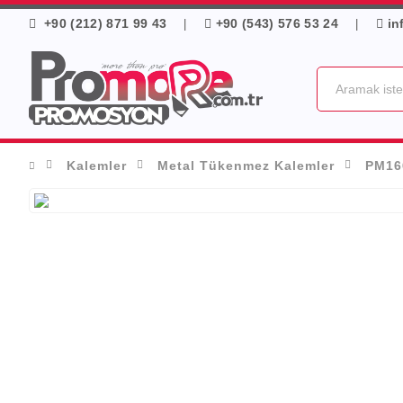
+90 (212) 871 99 43
+90 (543) 576 53 24
in
|
|
Kalemler
Metal Tükenmez Kalemler
PM16