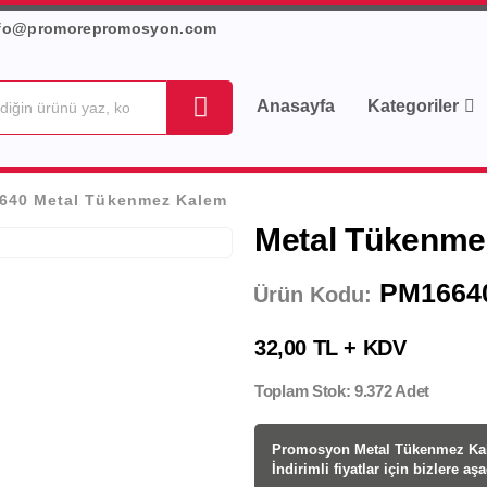
fo@promorepromosyon.com
Anasayfa
Kategoriler
640 Metal Tükenmez Kalem
Metal Tükenme
PM1664
Ürün Kodu:
32,00 TL + KDV
Toplam Stok: 9.372 Adet
Promosyon Metal Tükenmez Kal
İndirimli fiyatlar için bizlere aş