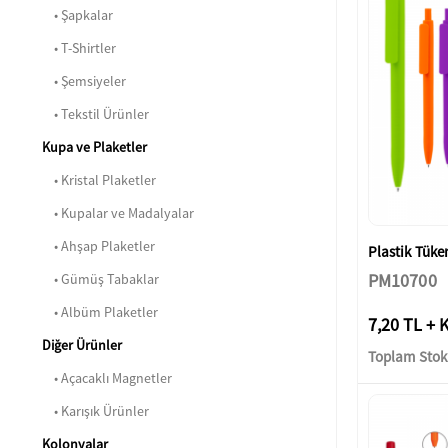
• Şapkalar
• T-Shirtler
• Şemsiyeler
• Tekstil Ürünler
Kupa ve Plaketler
• Kristal Plaketler
• Kupalar ve Madalyalar
• Ahşap Plaketler
Plastik Tük
PM10700
• Gümüş Tabaklar
• Albüm Plaketler
7,20 TL + 
Diğer Ürünler
Toplam Stok:
• Açacaklı Magnetler
• Karışık Ürünler
Kolonyalar