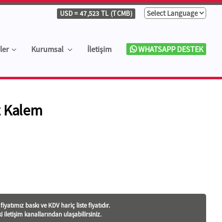
USD
= 47,523 TL (TCMB)
ler
Kurumsal
İletişim
WHATSAPP DESTEK
z Kalem
iyatı
mız baskı ve KDV hariç liste fiyatıdır.
ki iletişim kanallarından ulaşabilirsiniz.