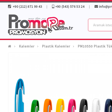
+90 (212) 871 99 43
+90 (543) 576 53 24
info@p
|
|
Kalemler
Plastik Kalemler
PM10550 Plastik T