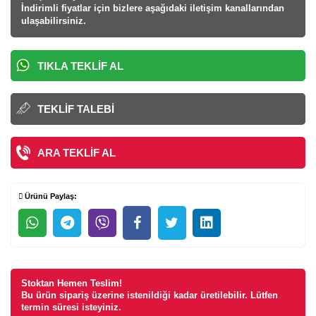
İndirimli fiyatlar için bizlere aşağıdaki iletişim kanallarından
ulaşabilirsiniz.
TIKLA TEKLIF AL
TEKLIF TALEBI
ARA TEKLIF AL
Ürünü Paylaş:
Stoktan Hemen Teslim!
Bu ürün sipariş üzerine istenildiği kadar üretilebilir. Lütfen
termin süresi isteyiniz.