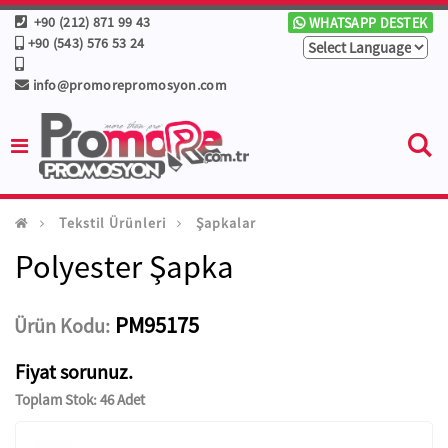
+90 (212) 871 99 43
WHATSAPP DESTEK
+90 (543) 576 53 24
info@promorepromosyon.com
Tekstil Ürünleri
Şapkalar
Polyester Şapka
PM95175
Ürün Kodu:
Fiyat sorunuz.
Toplam Stok: 46 Adet