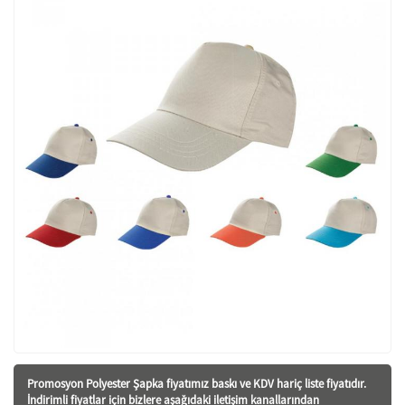
Promosyon Polyester Şapka fiyatı
mız baskı ve KDV hariç liste fiyatıdır.
İndirimli fiyatlar için bizlere aşağıdaki iletişim kanallarından