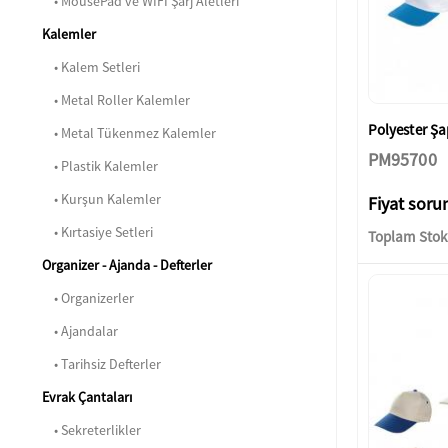
• MousePad ve WIFI Şarj Aletleri
Kalemler
• Kalem Setleri
• Metal Roller Kalemler
Polyester Ş
• Metal Tükenmez Kalemler
PM95700
• Plastik Kalemler
• Kurşun Kalemler
Fiyat soru
• Kırtasiye Setleri
Toplam Stok:
Organizer - Ajanda - Defterler
• Organizerler
• Ajandalar
• Tarihsiz Defterler
Evrak Çantaları
• Sekreterlikler