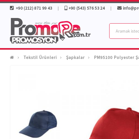
+90 (212) 871 99 43
+90 (543) 576 53 24
info@p
|
|
Tekstil Ürünleri
Şapkalar
PM95100 Polyester 