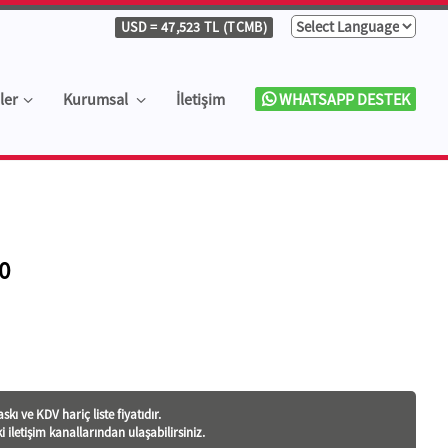
USD
= 47,523 TL (TCMB)
ler
Kurumsal
İletişim
WHATSAPP DESTEK
0
skı ve KDV hariç liste fiyatıdır.
ki iletişim kanallarından ulaşabilirsiniz.