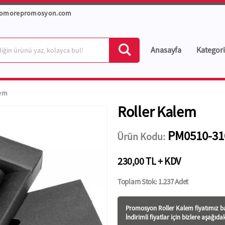
romorepromosyon.com
Anasayfa
Kategori
lem
Roller Kalem
PM0510-31
Ürün Kodu:
230,00 TL + KDV
Toplam Stok: 1.237 Adet
Promosyon Roller Kalem fiyatı
mız ba
İndirimli fiyatlar için bizlere aşağıda