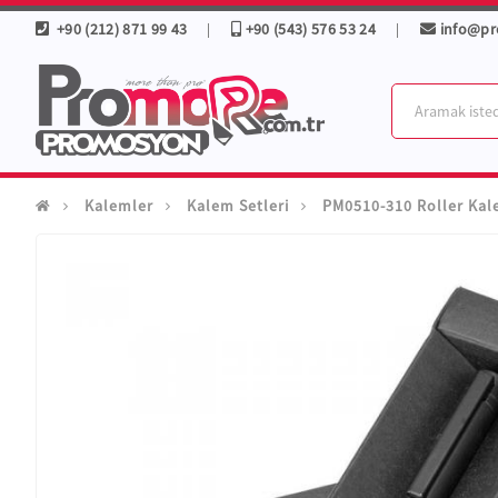
+90 (212) 871 99 43
+90 (543) 576 53 24
info@p
|
|
Kalemler
Kalem Setleri
PM0510-310 Roller Ka