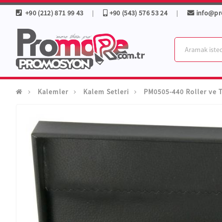
+90 (212) 871 99 43
+90 (543) 576 53 24
info@p
|
|
Kalemler
Kalem Setleri
PM0505-440 Roller ve