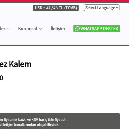
USD
= 47,523 TL (TCMB)
ler
Kurumsal
İletişim
WHATSAPP DESTEK
mez Kalem
0
 fiyatı
mız baskı ve KDV hariç liste fiyatıdır.
ki iletişim kanallarından ulaşabilirsiniz.