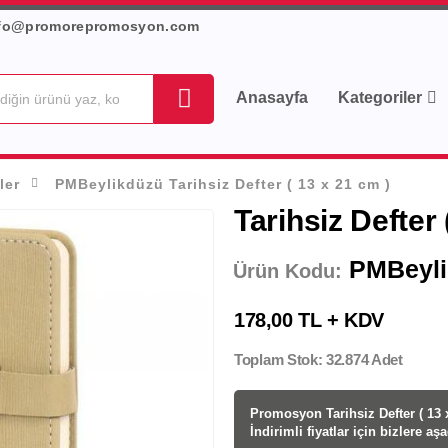
fo@promorepromosyon.com
Anasayfa
Kategoriler
ler
PMBeylikdüzü Tarihsiz Defter ( 13 x 21 cm )
Tarihsiz Defter 
PMBeyli
Ürün Kodu:
178,00 TL + KDV
Toplam Stok: 32.874 Adet
Promosyon Tarihsiz Defter ( 13 x
İndirimli fiyatlar için bizlere aş