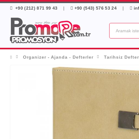
+90 (212) 871 99 43
+90 (543) 576 53 24
in
|
|
Organizer - Ajanda - Defterler
Tarihsiz Defter