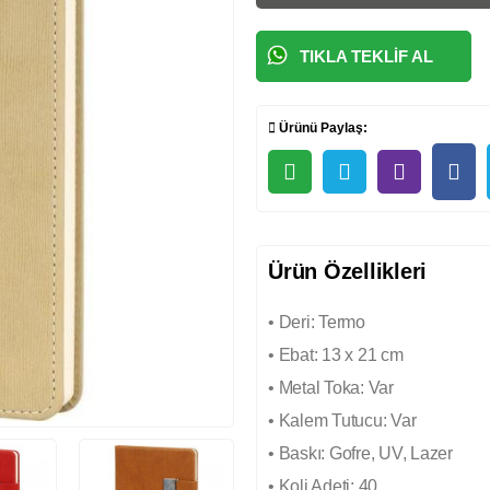
TIKLA TEKLIF AL
Ürünü Paylaş:
Ürün Özellikleri
• Deri: Termo
• Ebat: 13 x 21 cm
• Metal Toka: Var
• Kalem Tutucu: Var
• Baskı: Gofre, UV, Lazer
• Koli Adeti: 40