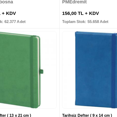
bosna
PMEdremit
L + KDV
156,00 TL + KDV
k: 62.377 Adet
Toplam Stok: 55.658 Adet
ter ( 13 x 21 cm )
Tarihsiz Defter ( 9 x 14 cm )