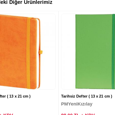
eki Diğer Ürünlerimiz
ter ( 13 x 21 cm )
Tarihsiz Defter ( 13 x 21 cm )
PMYeniKızılay