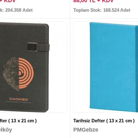
 + KDV
88,00 TL + KDV
k: 204.358 Adet
Toplam Stok: 168.524 Adet
ter ( 13 x 21 cm )
Tarihsiz Defter ( 13 x 21 cm )
lköy
PMGebze