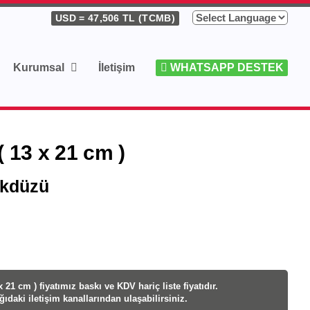
USD
= 47,506 TL (TCMB)
Kurumsal
İletişim
WHATSAPP DESTEK
( 13 x 21 cm )
kdüzü
 21 cm ) fiyatı
mız baskı ve KDV hariç liste fiyatıdır.
ağıdaki iletişim kanallarından ulaşabilirsiniz.