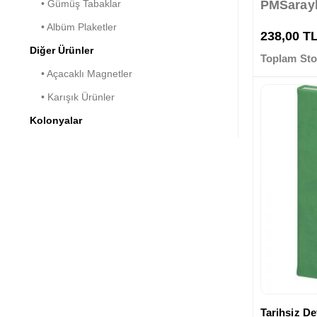
• Gümüş Tabaklar
PMSaray
• Albüm Plaketler
238,00 T
Diğer Ürünler
Toplam Sto
• Açacaklı Magnetler
• Karışık Ürünler
Kolonyalar
Tarihsiz Def