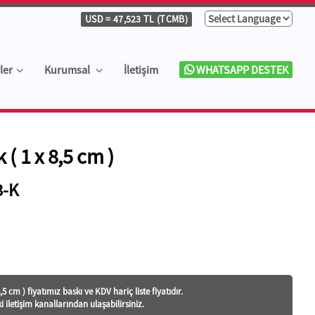
USD
= 47,523 TL (TCMB)
ler
Kurumsal
İletişim
WHATSAPP DESTEK
 ( 1 x 8,5 cm )
-K
5 cm ) fiyatı
mız baskı ve KDV hariç liste fiyatıdır.
ki iletişim kanallarından ulaşabilirsiniz.