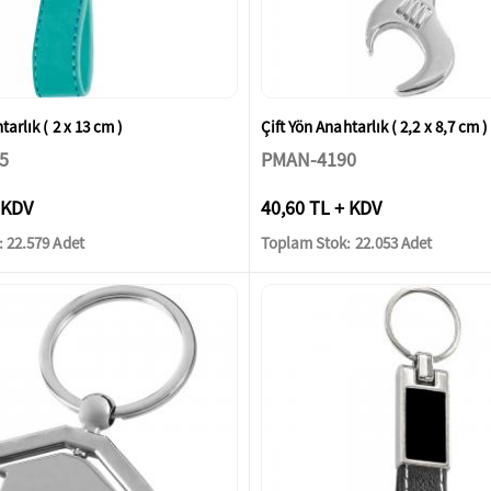
tarlık ( 2 x 13 cm )
Çift Yön Anahtarlık ( 2,2 x 8,7 cm )
5
PMAN-4190
 KDV
40,60 TL + KDV
 22.579 Adet
Toplam Stok: 22.053 Adet