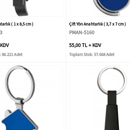
arlık ( 1 x 8,5 cm )
Çift Yön Anahtarlık ( 3,7 x 7 cm )
3
PMAN-5160
 KDV
55,00 TL + KDV
 86.221 Adet
Toplam Stok: 57.668 Adet