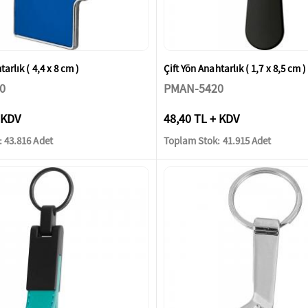
arlık ( 4,4 x 8 cm )
Çift Yön Anahtarlık ( 1,7 x 8,5 cm )
0
PMAN-5420
 KDV
48,40 TL + KDV
 43.816 Adet
Toplam Stok: 41.915 Adet