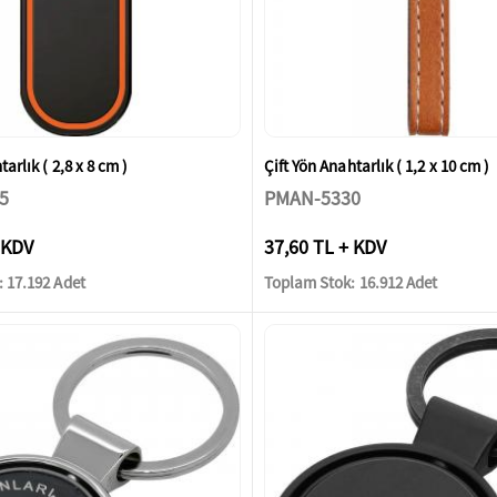
arlık ( 2,8 x 8 cm )
Çift Yön Anahtarlık ( 1,2 x 10 cm )
5
PMAN-5330
 KDV
37,60 TL + KDV
 17.192 Adet
Toplam Stok: 16.912 Adet