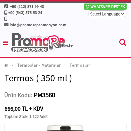
+90 (212) 871 99 43
WHATSAPP DESTEK
+90 (543) 576 53 24
info@promorepromosyon.com
Termoslar - Mataralar
Termoslar
Termos ( 350 ml )
PM3560
Ürün Kodu:
666,00 TL + KDV
Toplam Stok: 1.122 Adet