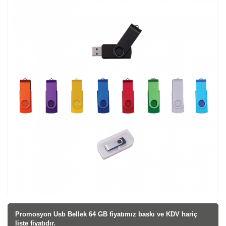
Promosyon Usb Bellek 64 GB fiyatı
mız baskı ve KDV hariç
liste fiyatıdır.