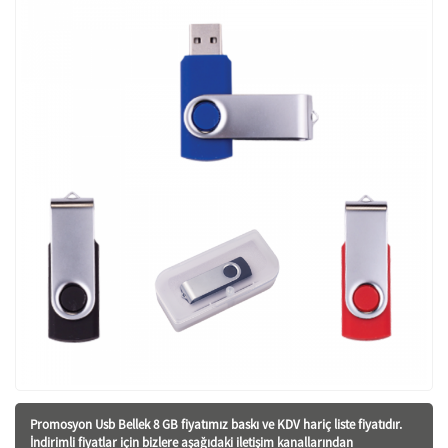
Promosyon Usb Bellek 8 GB fiyatı
mız baskı ve KDV hariç liste fiyatıdır.
İndirimli fiyatlar için bizlere aşağıdaki iletişim kanallarından