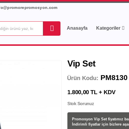
fo@promorepromosyon.com
Anasayfa
Kategoriler
Vip Set
PM8130
Ürün Kodu:
1.800,00 TL + KDV
Stok Sorunuz
Promosyon Vip Set fiyatı
mız bas
İndirimli fiyatlar için bizlere aş