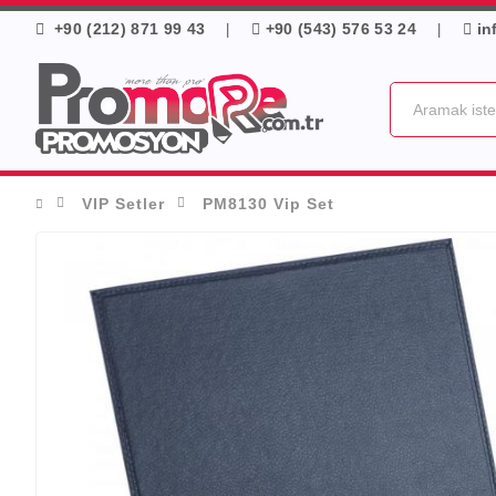
+90 (212) 871 99 43
+90 (543) 576 53 24
in
|
|
VIP Setler
PM8130 Vip Set