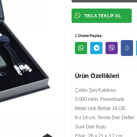
TIKLA TEKLIF AL
Ürünü Paylaş:
Ürün Özellikleri
Çoklu Şarj Kablosu
5.000 mAh. Powerbank
Metal Usb Bellek 16 GB.
9 x 14 cm. Termo Deri Defter
Suni Deri Kutu
Ebat : 26 x 21 x 3,7 cm