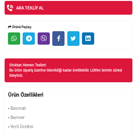
ARA TEKLIF AL
Ürünü Paylaş:
Stoktan Hemen Teslim!
Bu ürün sipariş üzerine istenildiği kadar üretilebilir. Lütfen termin süresi
isteyiniz.
Ürün Özellikleri
• Basmalı
• Banner
• Yerli Üretim