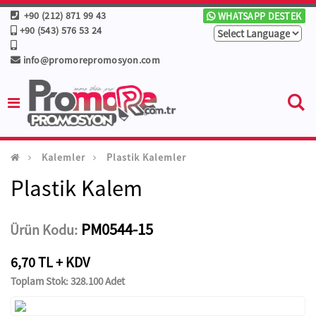
+90 (212) 871 99 43
WHATSAPP DESTEK
+90 (543) 576 53 24
info@promorepromosyon.com
Kalemler
Plastik Kalemler
Plastik Kalem
PM0544-15
Ürün Kodu:
6,70 TL + KDV
Toplam Stok: 328.100 Adet